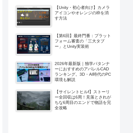
【Unity・初心者向け】カメラ
アイコンやオレンジの枠を消
す方法
【第6回】最終門番：プラット
フォーム審査の「三大タブ
ー」とUnity実装術
2026年最新版｜独学パタンナ
ーにおすすめのアパレルCAD
ランキング。3D・AI時代のPC
環境も解説
【サイレントヒルf】ストーリ
ー全回収は6周！見落とされが
ちな6周目のエンドで物語を完
全攻略