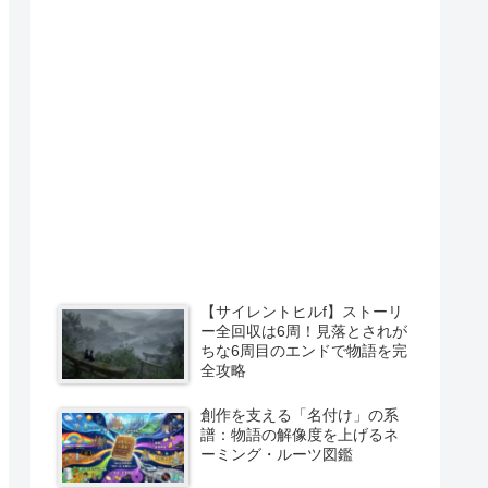
【サイレントヒルf】ストーリ
ー全回収は6周！見落とされが
ちな6周目のエンドで物語を完
全攻略
創作を支える「名付け」の系
譜：物語の解像度を上げるネ
ーミング・ルーツ図鑑