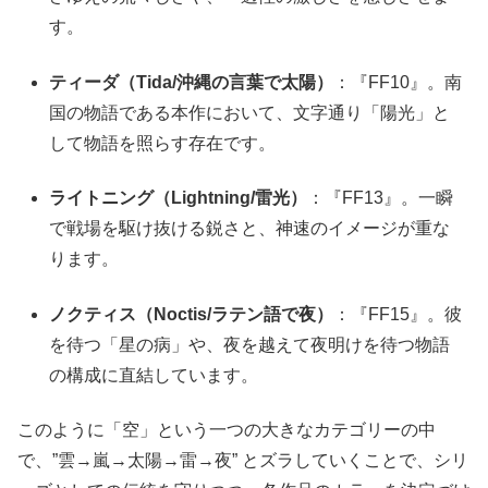
す。
ティーダ（Tida/沖縄の言葉で太陽）
：『FF10』。南
国の物語である本作において、文字通り「陽光」と
して物語を照らす存在です。
ライトニング（Lightning/雷光）
：『FF13』。一瞬
で戦場を駆け抜ける鋭さと、神速のイメージが重な
ります。
ノクティス（Noctis/ラテン語で夜）
：『FF15』。彼
を待つ「星の病」や、夜を越えて夜明けを待つ物語
の構成に直結しています。
このように「空」という一つの大きなカテゴリーの中
で、”雲→嵐→太陽→雷→夜” とズラしていくことで、シリ