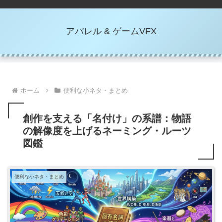
アパレル & ゲームVFX
ホーム
便利な小ネタ・まとめ
創作を支える「名付け」の系譜：物語
の解像度を上げるネーミング・ルーツ
図鑑
便利な小ネタ・まとめ