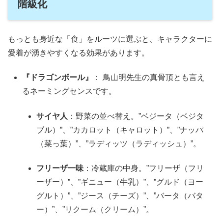
階級化
もっとも身近な「食」をルーツに選ぶと、キャラクターに
愛着が湧きやすくなる効果があります。
『ドラゴンボール』
： 鳥山明先生の真骨頂とも言え
るネーミングセンスです。
サイヤ人
：野菜の並べ替え。”ベジータ（ベジタ
ブル）”、”カカロット（キャロット）”、”ナッパ
（菜っ葉）”、”ラディッツ（ラディッシュ）”。
フリーザ一味
：冷蔵庫の中身。”フリーザ（フリ
ーザー）”、”ギニュー（牛乳）”、”グルド（ヨー
グルト）”、”ジース（チーズ）”、”バータ（バタ
ー）”、”リクーム（クリーム）”。