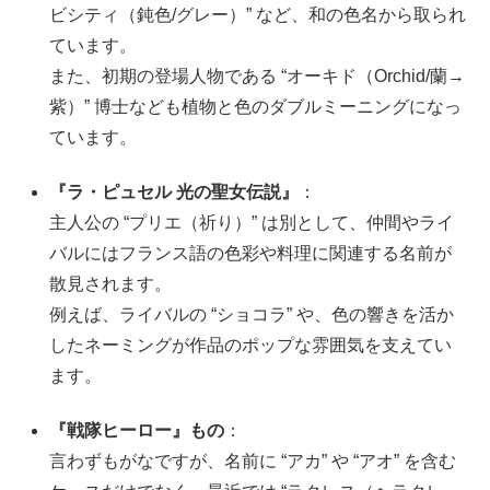
ビシティ（鈍色/グレー）” など、和の色名から取られ
ています。
また、初期の登場人物である “オーキド（Orchid/蘭→
紫）” 博士なども植物と色のダブルミーニングになっ
ています。
『ラ・ピュセル 光の聖女伝説』
：
主人公の “プリエ（祈り）” は別として、仲間やライ
バルにはフランス語の色彩や料理に関連する名前が
散見されます。
例えば、ライバルの “ショコラ” や、色の響きを活か
したネーミングが作品のポップな雰囲気を支えてい
ます。
『戦隊ヒーロー』もの
：
言わずもがなですが、名前に “アカ” や “アオ” を含む