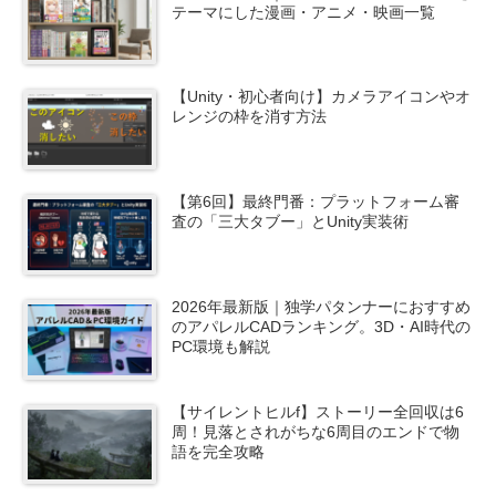
テーマにした漫画・アニメ・映画一覧
【Unity・初心者向け】カメラアイコンやオ
レンジの枠を消す方法
【第6回】最終門番：プラットフォーム審
査の「三大タブー」とUnity実装術
2026年最新版｜独学パタンナーにおすすめ
のアパレルCADランキング。3D・AI時代の
PC環境も解説
【サイレントヒルf】ストーリー全回収は6
周！見落とされがちな6周目のエンドで物
語を完全攻略