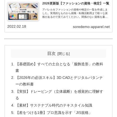
2026更新版【ファッションの資格・検定】一覧
アパレル＆ファッションの資格や検定の一覧を作成しま
した。実用的なものから就職・転職活動用まで様々な資
格があるので見てみてください。関係のない資格を書き
すぎると「ただの資格ゲッターかな？」と思われてしま
うので、目標にあった高レベルの資格を厳選...
2022.02.18
soredemo-apparel.net
目次
【基礎固め】すべての土台となる「服飾造形」の教科
書
【2026年の必須スキル】3D CADとデジタルパタンナ
ーの教科書
【実技】ドレーピング（立体裁断）を感覚的に理解す
る
【素材】サステナブル時代のテキスタイル知識
【差をつける1冊】プロ意識を示す「JIS規格」