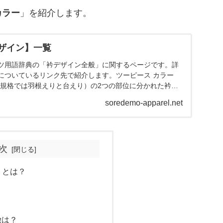
カラー
」を紹介します。
ザイン】一覧
ツ用語辞典の「衿デザイン全般」に関するページです。詳
についているリンク先で紹介します。ツーピース カラー
JIS規格では羽根えりと台えり）の2つの部位に分かれた衿で
..
soredemo-apparel.net
次
 とは？
？
徴は？