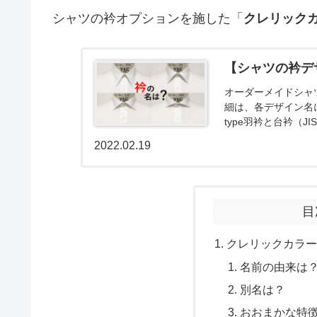
シャツの衿オプションを施した「
クレリック
【シャツの衿デ
オーダーメイドシャ
細は、各デザイン名
type羽衿と台衿（
す。首の丸みに沿いや.
2022.02.19
目
クレリックカラー
名前の由来は
別名は？
おおまかな特