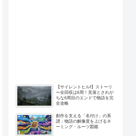
【サイレントヒルf】ストーリ
ー全回収は6周！見落とされが
ちな6周目のエンドで物語を完
全攻略
創作を支える「名付け」の系
譜：物語の解像度を上げるネ
ーミング・ルーツ図鑑