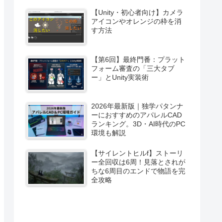
【Unity・初心者向け】カメラ
アイコンやオレンジの枠を消
す方法
【第6回】最終門番：プラット
フォーム審査の「三大タブ
ー」とUnity実装術
2026年最新版｜独学パタンナ
ーにおすすめのアパレルCAD
ランキング。3D・AI時代のPC
環境も解説
【サイレントヒルf】ストーリ
ー全回収は6周！見落とされが
ちな6周目のエンドで物語を完
全攻略