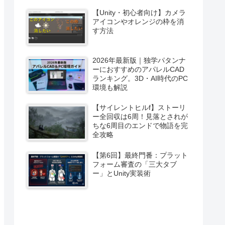
【Unity・初心者向け】カメラ
アイコンやオレンジの枠を消
す方法
2026年最新版｜独学パタンナ
ーにおすすめのアパレルCAD
ランキング。3D・AI時代のPC
環境も解説
【サイレントヒルf】ストーリ
ー全回収は6周！見落とされが
ちな6周目のエンドで物語を完
全攻略
【第6回】最終門番：プラット
フォーム審査の「三大タブ
ー」とUnity実装術