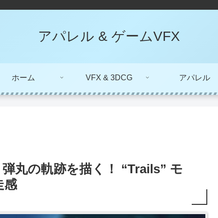
アパレル & ゲームVFX
ホーム
VFX & 3DCG
アパレル
弾丸の軌跡を描く！ “Trails” モ
走感