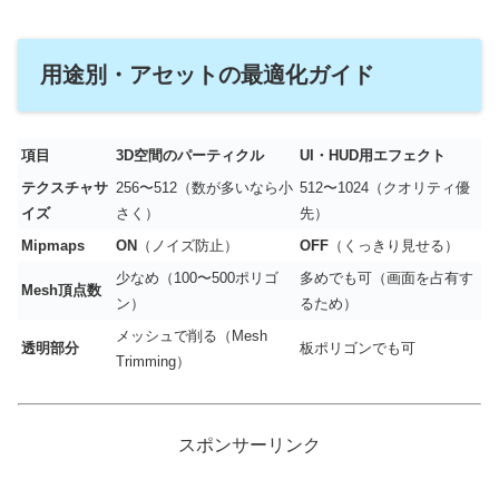
用途別・アセットの最適化ガイド
項目
3D空間のパーティクル
UI・HUD用エフェクト
テクスチャサ
256〜512（数が多いなら小
512〜1024（クオリティ優
イズ
さく）
先）
Mipmaps
ON
（ノイズ防止）
OFF
（くっきり見せる）
少なめ（100〜500ポリゴ
多めでも可（画面を占有す
Mesh頂点数
ン）
るため）
メッシュで削る（Mesh
透明部分
板ポリゴンでも可
Trimming）
スポンサーリンク