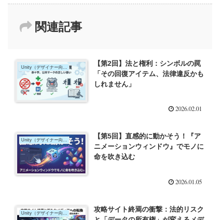
関連記事
【第2回】法と権利：シンボルの罠
Unity（デザイナー向け）
「その回復アイテム、法律違反かも
しれません」
2026.02.01
【第5回】直感的に動かそう！『ア
Unity（デザイナー向け）
ニメーションウィンドウ』でモノに
命を吹き込む
2026.01.05
攻略サイト終焉の衝撃：法的リスク
Unity（デザイナー向け）
と「データの所有権」が変えるメデ