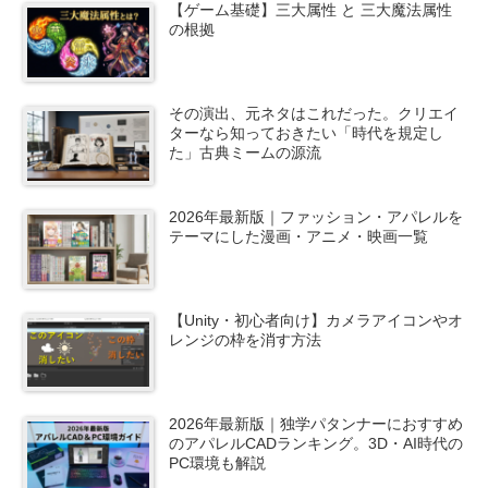
【ゲーム基礎】三大属性 と 三大魔法属性
の根拠
その演出、元ネタはこれだった。クリエイ
ターなら知っておきたい「時代を規定し
た」古典ミームの源流
2026年最新版｜ファッション・アパレルを
テーマにした漫画・アニメ・映画一覧
【Unity・初心者向け】カメラアイコンやオ
レンジの枠を消す方法
2026年最新版｜独学パタンナーにおすすめ
のアパレルCADランキング。3D・AI時代の
PC環境も解説